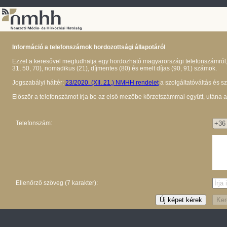
Információ a telefonszámok hordozottsági állapotáról
Ezzel a keresővel megtudhatja egy hordozható magyarországi telefonszámról, ho
31, 50, 70), nomadikus (21), díjmentes (80) és emelt díjas (90, 91) számok.
Jogszabályi háttér:
23/2020. (XII. 21.) NMHH rendelet
a szolgáltatóváltás és s
Először a telefonszámot írja be az első mezőbe körzetszámmal együtt, utána a 
Telefonszám:
Ellenőrző szöveg (7 karakter):