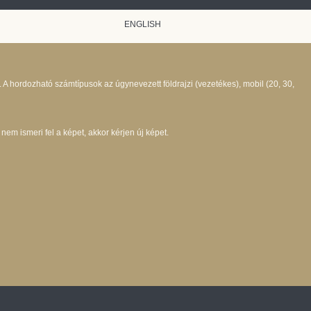
ENGLISH
 A hordozható számtípusok az úgynevezett földrajzi (vezetékes), mobil (20, 30,
em ismeri fel a képet, akkor kérjen új képet.